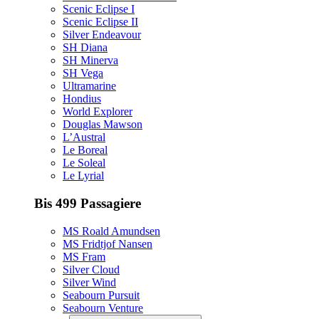
Scenic Eclipse I
Scenic Eclipse II
Silver Endeavour
SH Diana
SH Minerva
SH Vega
Ultramarine
Hondius
World Explorer
Douglas Mawson
L’Austral
Le Boreal
Le Soleal
Le Lyrial
Bis 499 Passagiere
MS Roald Amundsen
MS Fridtjof Nansen
MS Fram
Silver Cloud
Silver Wind
Seabourn Pursuit
Seabourn Venture