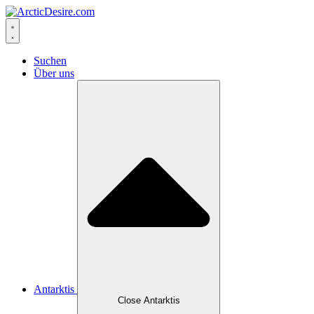
Skip
to
content
Suchen
Über uns
Antarktis
Close Antarktis