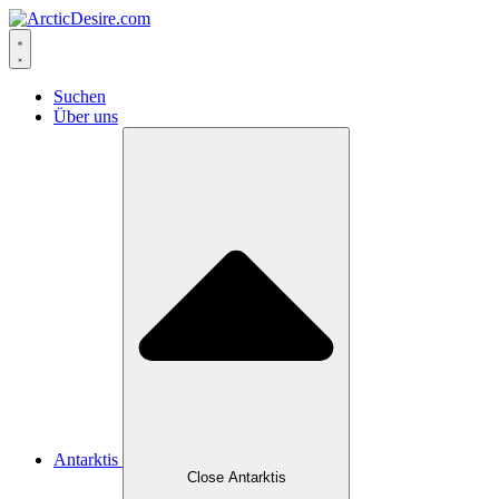
Skip
to
content
Suchen
Über uns
Antarktis
Close Antarktis