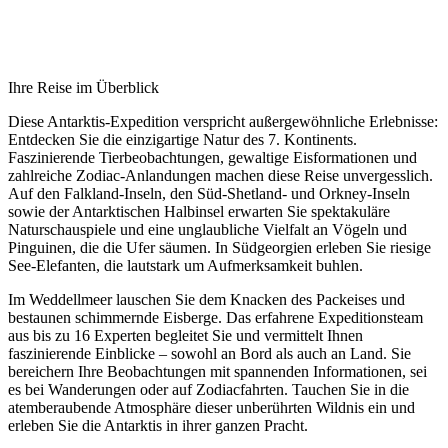
Ihre Reise im Überblick
Diese Antarktis-Expedition verspricht außergewöhnliche Erlebnisse:
Entdecken Sie die einzigartige Natur des 7. Kontinents.
Faszinierende Tierbeobachtungen, gewaltige Eisformationen und
zahlreiche Zodiac-Anlandungen machen diese Reise unvergesslich.
Auf den Falkland-Inseln, den Süd-Shetland- und Orkney-Inseln
sowie der Antarktischen Halbinsel erwarten Sie spektakuläre
Naturschauspiele und eine unglaubliche Vielfalt an Vögeln und
Pinguinen, die die Ufer säumen. In Südgeorgien erleben Sie riesige
See-Elefanten, die lautstark um Aufmerksamkeit buhlen.
Im Weddellmeer lauschen Sie dem Knacken des Packeises und
bestaunen schimmernde Eisberge. Das erfahrene Expeditionsteam
aus bis zu 16 Experten begleitet Sie und vermittelt Ihnen
faszinierende Einblicke – sowohl an Bord als auch an Land. Sie
bereichern Ihre Beobachtungen mit spannenden Informationen, sei
es bei Wanderungen oder auf Zodiacfahrten. Tauchen Sie in die
atemberaubende Atmosphäre dieser unberührten Wildnis ein und
erleben Sie die Antarktis in ihrer ganzen Pracht.