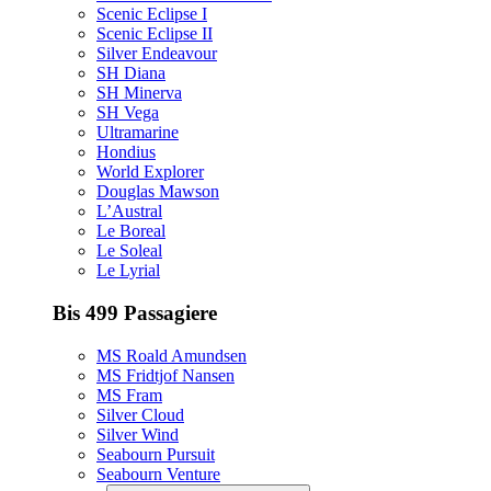
Scenic Eclipse I
Scenic Eclipse II
Silver Endeavour
SH Diana
SH Minerva
SH Vega
Ultramarine
Hondius
World Explorer
Douglas Mawson
L’Austral
Le Boreal
Le Soleal
Le Lyrial
Bis 499 Passagiere
MS Roald Amundsen
MS Fridtjof Nansen
MS Fram
Silver Cloud
Silver Wind
Seabourn Pursuit
Seabourn Venture